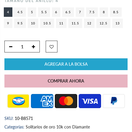
TAMAÑO DEL ANILLO:
4
4
4.5
5
5.5
6
6.5
7
7.5
8
8.5
9
9.5
10
10.5
11
11.5
12
12.5
13
AGREGAR A LA BOLSA
COMPRAR AHORA
SKU:
10-B8571
Categorías:
Solitarios de oro 10k con Diamante