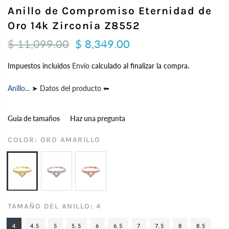
Anillo de Compromiso Eternidad de
Oro 14k Zirconia Z8552
$ 11,099.00
$ 8,349.00
Impuestos incluídos
Envío
calculado al finalizar la compra.
Anillo...
➤ Datos del producto ⬅
Guía de tamaños
Haz una pregunta
COLOR:
ORO AMARILLO
TAMAÑO DEL ANILLO:
4
4
4.5
5
5.5
6
6.5
7
7.5
8
8.5