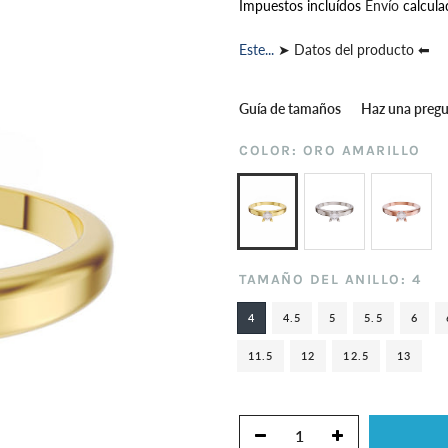
Impuestos incluídos
Envío
calcula
Este...
➤ Datos del producto ⬅
Guía de tamaños
Haz una preg
COLOR:
ORO AMARILLO
TAMAÑO DEL ANILLO:
4
4
4.5
5
5.5
6
11.5
12
12.5
13