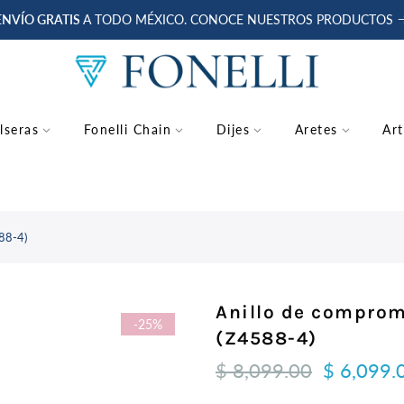
ENVÍO GRATIS
A TODO MÉXICO. CONOCE NUESTROS PRODUCTOS
lseras
Fonelli Chain
Dijes
Aretes
Art
588-4)
Anillo de comprom
-25%
(Z4588-4)
$ 8,099.00
$ 6,099.