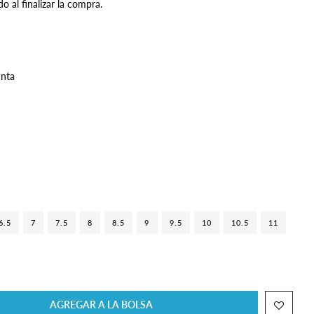
do al finalizar la compra.
unta
6.5
7
7.5
8
8.5
9
9.5
10
10.5
11
AGREGAR A LA BOLSA