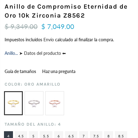
Anillo de Compromiso Eternidad de
Oro 10k Zirconia Z8562
$ 9,349.00
$ 7,049.00
Impuestos incluídos
Envío
calculado al finalizar la compra.
Anillo...
➤ Datos del producto ⬅
Guía de tamaños
Haz una pregunta
COLOR:
ORO AMARILLO
TAMAÑO DEL ANILLO:
4
4
4.5
5
5.5
6
6.5
7
7.5
8
8.5