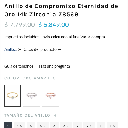
Anillo de Compromiso Eternidad de
Oro 14k Zirconia Z8569
$ 7,799.00
$ 5,849.00
Impuestos incluídos
Envío
calculado al finalizar la compra.
Anillo...
➤ Datos del producto ⬅
Guía de tamaños
Haz una pregunta
COLOR:
ORO AMARILLO
TAMAÑO DEL ANILLO:
4
4
4.5
5
5.5
6
6.5
7
7.5
8
8.5