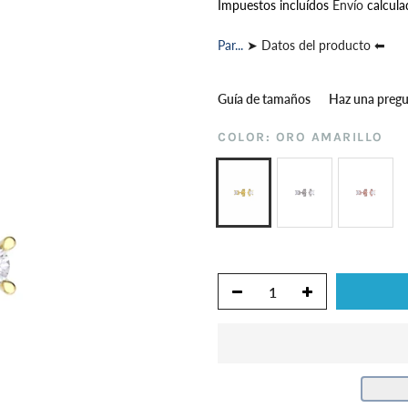
Impuestos incluídos
Envío
calcula
Par...
➤ Datos del producto ⬅
Guía de tamaños
Haz una preg
COLOR:
ORO AMARILLO