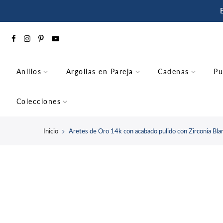
saltar
al
contenido
Anillos
Argollas en Pareja
Cadenas
Pu
Colecciones
Inicio
Aretes de Oro 14k con acabado pulido con Zirconia Bl