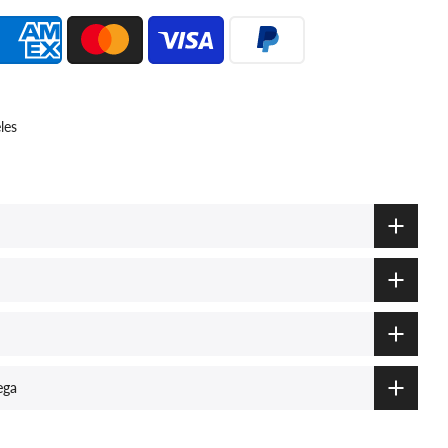
les
ega