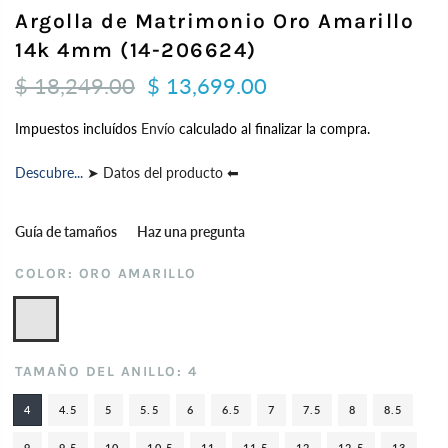
Argolla de Matrimonio Oro Amarillo
14k 4mm (14-206624)
$ 18,249.00
$ 13,699.00
Impuestos incluídos
Envío
calculado al finalizar la compra.
Descubre...
➤ Datos del producto ⬅
Guía de tamaños
Haz una pregunta
COLOR:
ORO AMARILLO
TAMAÑO DEL ANILLO:
4
4
4.5
5
5.5
6
6.5
7
7.5
8
8.5
9
9.5
10
10.5
11
11.5
12
12.5
13