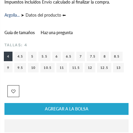
Impuestos incluídos
Envío
calculado al finalizar la compra.
Argolla...
➤ Datos del producto ⬅
Guía de tamaños
Haz una pregunta
TALLAS:
4
4
4.5
5
5.5
6
6.5
7
7.5
8
8.5
9
9.5
10
10.5
11
11.5
12
12.5
13
AGREGAR A LA BOLSA