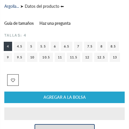
Argolla...
➤ Datos del producto ⬅
Guía de tamaños
Haz una pregunta
TALLAS:
4
4
4.5
5
5.5
6
6.5
7
7.5
8
8.5
9
9.5
10
10.5
11
11.5
12
12.5
13
AGREGAR A LA BOLSA