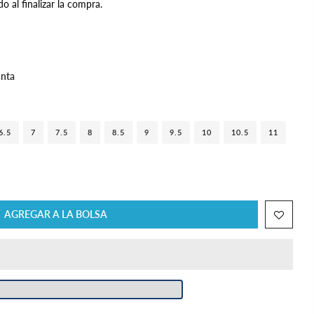
do al finalizar la compra.
unta
6.5
7
7.5
8
8.5
9
9.5
10
10.5
11
AGREGAR A LA BOLSA