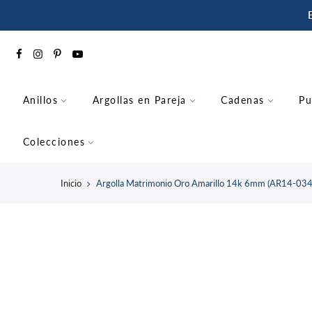
saltar
al
contenido
Anillos
Argollas en Pareja
Cadenas
Pu
Colecciones
Inicio
Argolla Matrimonio Oro Amarillo 14k 6mm (AR14-03