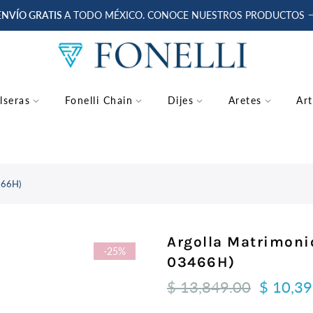
ENVÍO GRATIS
A TODO MÉXICO. CONOCE NUESTROS PRODUCTOS
lseras
Fonelli Chain
Dijes
Aretes
Art
466H)
Argolla Matrimoni
-25%
03466H)
$ 13,849.00
$ 10,39