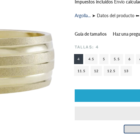
Impuestos incluídos
Envío
calcula
Argolla...
➤ Datos del producto ⬅
Guía de tamaños
Haz una preg
TALLAS:
4
4
4.5
5
5.5
6
11.5
12
12.5
13