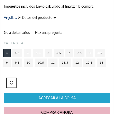
Impuestos incluídos
Envío
calculado al finalizar la compra.
Argolla...
➤ Datos del producto ⬅
Guía de tamaños
Haz una pregunta
TALLAS:
4
4
4.5
5
5.5
6
6.5
7
7.5
8
8.5
9
9.5
10
10.5
11
11.5
12
12.5
13
AGREGAR A LA BOLSA
COMPRAR AHORA