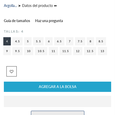
Argolla...
➤ Datos del producto ⬅
Guía de tamaños
Haz una pregunta
TALLAS:
4
4
4.5
5
5.5
6
6.5
7
7.5
8
8.5
9
9.5
10
10.5
11
11.5
12
12.5
13
AGREGAR A LA BOLSA