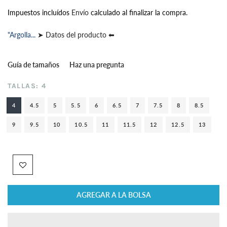
Impuestos incluídos
Envío
calculado al finalizar la compra.
"Argolla...
➤ Datos del producto ⬅
Guía de tamaños
Haz una pregunta
TALLAS:
4
4
4.5
5
5.5
6
6.5
7
7.5
8
8.5
9
9.5
10
10.5
11
11.5
12
12.5
13
AGREGAR A LA BOLSA